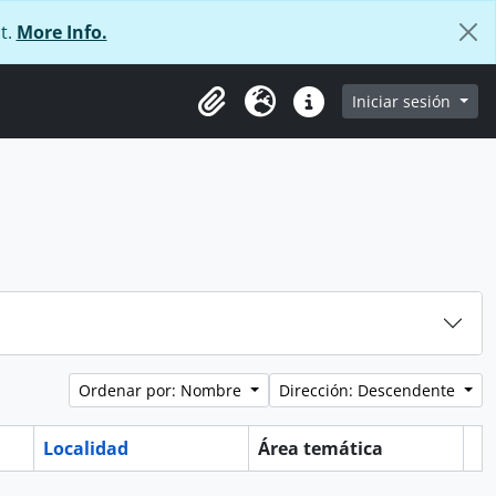
t.
More Info.
e
Iniciar sesión
Portapapeles
Idioma
Enlaces rápidos
Ordenar por: Nombre
Dirección: Descendente
Localidad
Área temática
Po