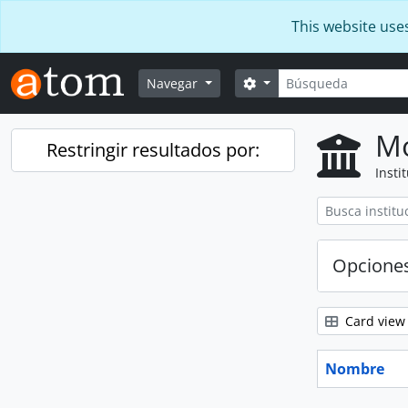
Skip to main content
This website use
Búsqueda
Search options
Navegar
Mo
Restringir resultados por:
Insti
Opcione
Card view
Nombre