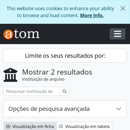
Skip to main content
This website uses cookies to enhance your ability
to browse and load content.
More Info.
Togg
Limite os seus resultados por:
Mostrar 2 resultados
Instituição de arquivo
Pesquisar
Opções de pesquisa avançada
Visualização em ficha
Visualização em tabela