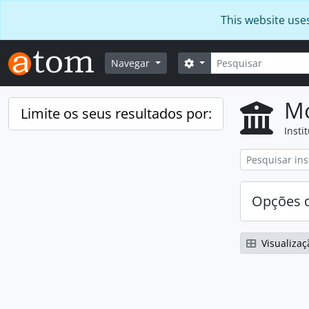
Skip to main content
This website use
Pesquisar
Opções de busca
Navegar
Mo
Limite os seus resultados por:
Insti
Opções d
Visualizaç