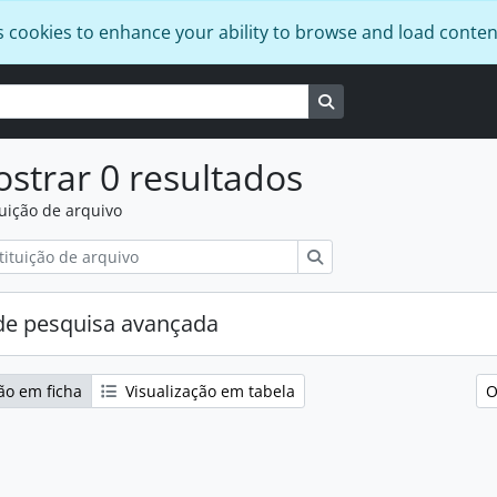
s cookies to enhance your ability to browse and load conten
Busque na página de
strar 0 resultados
tuição de arquivo
Pesquisar
e pesquisa avançada
ão em ficha
Visualização em tabela
O