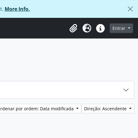
t.
More Info.
 navegação
Entrar
Área de transferência
Idioma
Ligações rápidas
rdenar por ordem: Data modificada
Direção: Ascendente