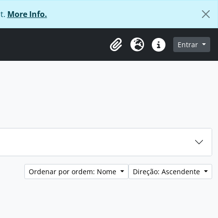
t.
More Info.
 navegação
Entrar
Área de transferência
Idioma
Ligações rápidas
Ordenar por ordem: Nome
Direção: Ascendente