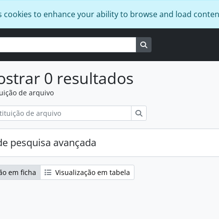
s cookies to enhance your ability to browse and load conten
Busque na página de
strar 0 resultados
tuição de arquivo
Pesquisar
e pesquisa avançada
ão em ficha
Visualização em tabela