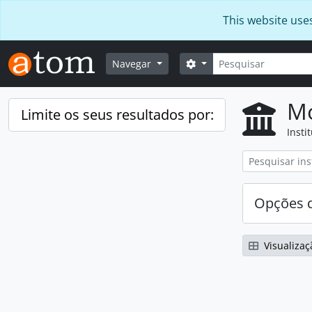
Skip to main content
This website use
Pesquisar
Opções de busca
Navegar
Mo
Limite os seus resultados por:
Insti
Opções d
Visualizaç