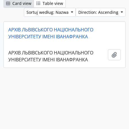
Card view
Table view
Sortuj według: Nazwa
Direction: Ascending
АРХІВ ЛЬВІВСЬКОГО НАЦІОНАЛЬНОГО
УНІВЕРСИТЕТУ ІМЕНІ ІВАНАФРАНКА
АРХІВ ЛЬВІВСЬКОГО НАЦІОНАЛЬНОГО
Add t
УНІВЕРСИТЕТУ ІМЕНІ ІВАНАФРАНКА