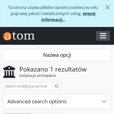
Skip to main content
Ta strona używa plików ciastek (cookies) w celu
poprawy jakości świadczonych usług.
więcej
informacji..
Togg
Nazwa opcji
Pokazano 1 rezultatów
Instytucja archiwalna
Szukaj
Advanced search options