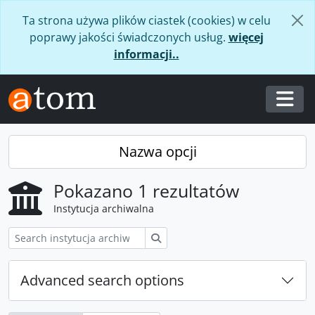
Skip to main content
Ta strona używa plików ciastek (cookies) w celu
poprawy jakości świadczonych usług.
więcej
informacji..
Togg
Nazwa opcji
Pokazano 1 rezultatów
Instytucja archiwalna
Szukaj
Advanced search options