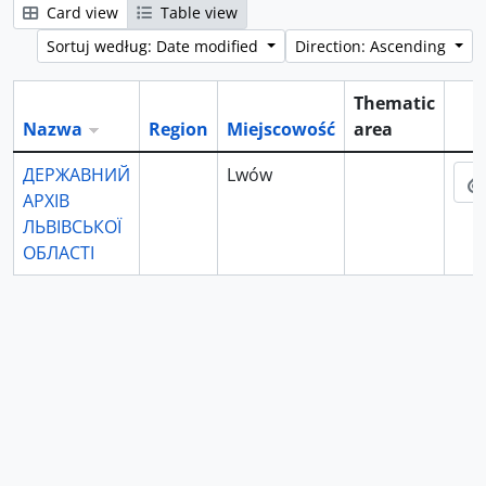
Card view
Table view
Sortuj według: Date modified
Direction: Ascending
Thematic
Nazwa
Region
Miejscowość
area
Sch
ДЕРЖАВНИЙ
Lwów
АРХІВ
ЛЬВІВСЬКОЇ
ОБЛАСТІ