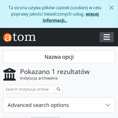
Skip to main content
Ta strona używa plików ciastek (cookies) w celu
poprawy jakości świadczonych usług.
więcej
informacji..
Togg
Nazwa opcji
Pokazano 1 rezultatów
Instytucja archiwalna
Szukaj
Advanced search options