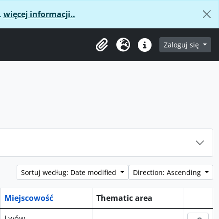
.
więcej informacji..
age
Zaloguj się
Clipboard
Język
Podręczne linki
Sortuj według: Date modified
Direction: Ascending
Miejscowość
Thematic area
Schowe
Lwów