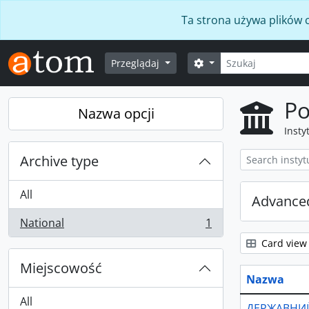
Skip to main content
Ta strona używa plików c
Szukaj
Opcje wyszukiwania
Przeglądaj
Po
Nazwa opcji
Insty
Archive type
All
Advanced
National
1
, 1 results
Card view
Miejscowość
Nazwa
All
ДЕРЖАВНИЙ