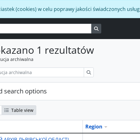
iastek (cookies) w celu poprawy jakości świadczonych usług
Search in browse p
kazano 1 rezultatów
tucja archiwalna
Szukaj
 search options
Table view
Region
 АРХІВ ЛЬВІВСЬКОЇ ОБЛАСТІ