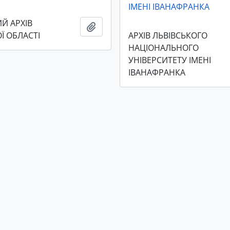
ІМЕНІ ІВАНАФРАНКА
Й АРХІВ
Add to clipboard
Ї ОБЛАСТІ
АРХІВ ЛЬВІВСЬКОГО
НАЦІОНАЛЬНОГО
УНІВЕРСИТЕТУ ІМЕНІ
ІВАНАФРАНКА