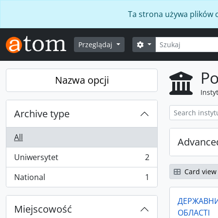
Skip to main content
Ta strona używa plików c
Szukaj
Opcje wyszukiwania
Przeglądaj
Po
Nazwa opcji
Insty
Archive type
All
Advanced
Uniwersytet
2
, 2 results
Card view
National
1
, 1 results
ДЕРЖАВНИ
Miejscowość
ОБЛАСТІ