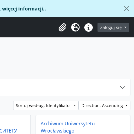
.
więcej informacji..
age
Zaloguj się
Clipboard
Język
Podręczne linki
Sortuj według: Identyfikator
Direction: Ascending
Archiwum Uniwersytetu
СИТЕТУ
Wrocławskiego