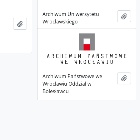
Archiwum Uniwersytetu
Add t
Wrocławskiego
Add to clipboard
Archiwum Państwowe we
Add t
Wrocławiu Oddział w
Bolesławcu