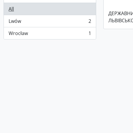
All
ДЕРЖАВНИ
ЛЬВІВСЬКО
Lwów
2
, 2 results
Wrocław
1
, 1 results