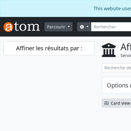
Skip to main content
This website use
Rechercher
Search options
Parcourir
Af
Affiner les résultats par :
Servi
Options 
Card view