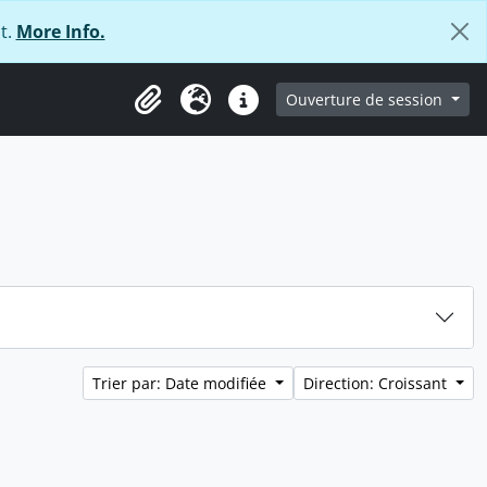
t.
More Info.
ge
Ouverture de session
Presse-papier
Langue
Liens rapides
Trier par: Date modifiée
Direction: Croissant