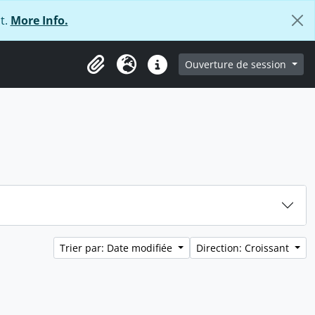
t.
More Info.
ge
Ouverture de session
Presse-papier
Langue
Liens rapides
Trier par: Date modifiée
Direction: Croissant