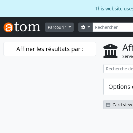
Skip to main content
This website use
Rechercher
Search options
Parcourir
Af
Affiner les résultats par :
Servi
Options 
Card view