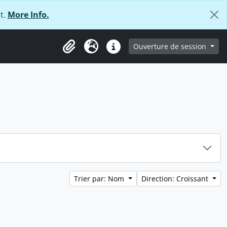
t.
More Info.
ge
Ouverture de session
Presse-papier
Langue
Liens rapides
Trier par: Nom
Direction: Croissant