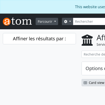
Skip to main content
This website use
Rechercher
Search options
Parcourir
Af
Affiner les résultats par :
Servi
Options 
Card view