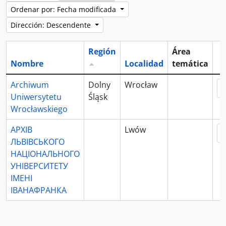
Ordenar por: Fecha modificada
Dirección: Descendente
Región
Área
Nombre
Localidad
temática
Po
Archiwum
Dolny
Wrocław
Uniwersytetu
Śląsk
Wrocławskiego
АРХІВ
Lwów
ЛЬВІВСЬКОГО
НАЦІОНАЛЬНОГО
УНІВЕРСИТЕТУ
ІМЕНІ
ІВАНАФРАНКА