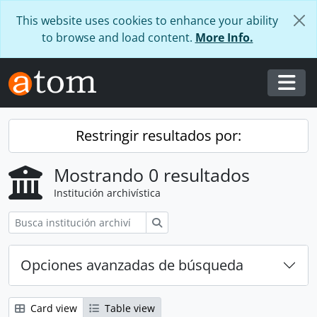
Skip to main content
This website uses cookies to enhance your ability
to browse and load content.
More Info.
Togg
Restringir resultados por:
Mostrando 0 resultados
Institución archivística
Búsqueda
Opciones avanzadas de búsqueda
Card view
Table view