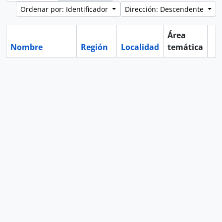
Ordenar por: Identificador
Dirección: Descendente
Área
Nombre
Región
Localidad
temática
Po