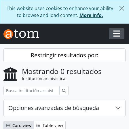
Skip to main content
This website uses cookies to enhance your ability
to browse and load content.
More Info.
Togg
Restringir resultados por:
Mostrando 0 resultados
Institución archivística
Búsqueda
Opciones avanzadas de búsqueda
Card view
Table view