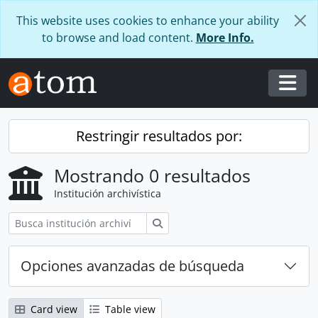
Skip to main content
This website uses cookies to enhance your ability
to browse and load content.
More Info.
Togg
Restringir resultados por:
Mostrando 0 resultados
Institución archivística
Búsqueda
Opciones avanzadas de búsqueda
Card view
Table view