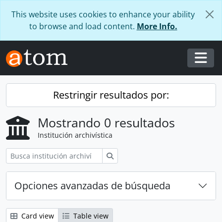
Skip to main content
This website uses cookies to enhance your ability
to browse and load content.
More Info.
Togg
Restringir resultados por:
Mostrando 0 resultados
Institución archivística
Búsqueda
Opciones avanzadas de búsqueda
Card view
Table view