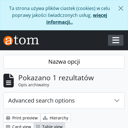
Skip to main content
Ta strona używa plików ciastek (cookies) w celu
poprawy jakości świadczonych usług.
więcej
informacji..
Togg
Nazwa opcji
Pokazano 1 rezultatów
Opis archiwalny
Advanced search options
Print preview
Hierarchy
Card view
Table view