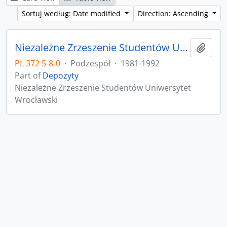
Sortuj według: Date modified
Direction: Ascending
Niezależne Zrzeszenie Studentów Uniwersytet Wrocławski
Add t
PL 372 5-8-0
·
Podzespół
·
1981-1992
Part of
Depozyty
Niezależne Zrzeszenie Studentów Uniwersytet
Wrocławski