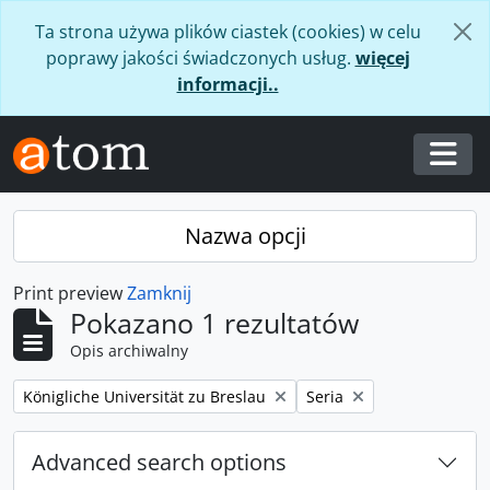
Skip to main content
Ta strona używa plików ciastek (cookies) w celu
poprawy jakości świadczonych usług.
więcej
informacji..
Togg
Nazwa opcji
Print preview
Zamknij
Pokazano 1 rezultatów
Opis archiwalny
Remove filter:
Remove filter:
Königliche Universität zu Breslau
Seria
Advanced search options