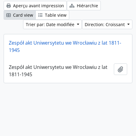
Aperçu avant impression
Hiérarchie
Card view
Table view
Trier par: Date modifiée
Direction: Croissant
Zespół akt Uniwersytetu we Wrocławiu z lat 1811-
1945
Zespół akt Uniwersytetu we Wrocławiu z lat
Ajout
1811-1945